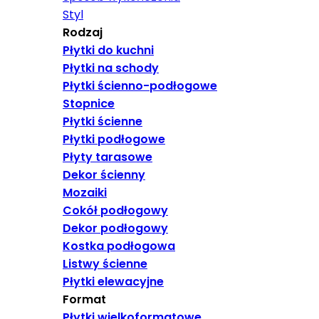
Styl
Rodzaj
Płytki do kuchni
Płytki na schody
Płytki ścienno-podłogowe
Stopnice
Płytki ścienne
Płytki podłogowe
Płyty tarasowe
Dekor ścienny
Mozaiki
Cokół podłogowy
Dekor podłogowy
Kostka podłogowa
Listwy ścienne
Płytki elewacyjne
Format
Płytki wielkoformatowe