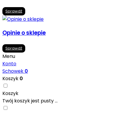
Sprawdź
Opinie o sklepie
Sprawdź
Menu
Konto
Schowek
0
Koszyk
0
Koszyk
Twój koszyk jest pusty ...
Nowoczesne formaty, modne kolory i gotowe
inspiracje prosto od producentów. Zainspiruj się