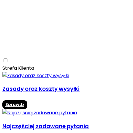
Ceramica Limone
Arbaro
Drewno
Elegancja
Mrozoodporne
Trwałość
Promocja -10%
Ceramica Limone Arbaro – elegancja drewna w
nowoczesnej odsłonie
Jadalnia
Rozwiń
Strefa Klienta
Zasady oraz koszty wysyłki
Sprawdź
Najczęściej zadawane pytania