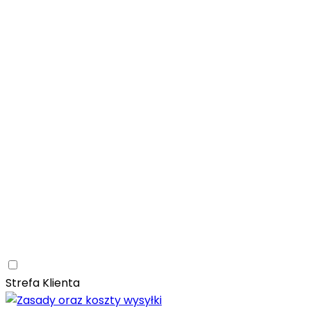
Łazienka
Rozwiń
Tubądzin
Patagonia Naturale
Naturalne
Nowoczesne
Kam
Naturalna elegancja – łazienka z kolekcją Tubądzin Pat
Paradyż
Monpelli
Naturalne
Śródziemnomorskie
Mozaika
Paradyż Monpelli – śródziemnomorska ceramika z duszą
Kuchnia
Rozwiń
Salon
Rozwiń
Ceramica Limone
Arbaro
Drewno
Elegancja
Mrozoodporn
Ceramica Limone Arbaro – elegancja drewna w nowocze
Jadalnia
Rozwiń
Strefa Klienta