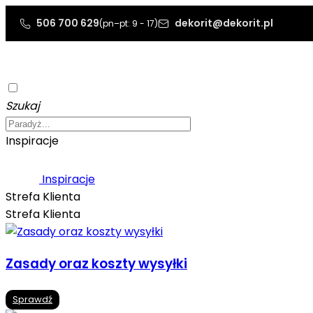
506 700 629
dekorit@dekorit.pl
(pn–pt: 9 - 17)
Szukaj
Inspiracje
Inspiracje
Strefa Klienta
Strefa Klienta
Zasady oraz koszty wysyłki
Sprawdź