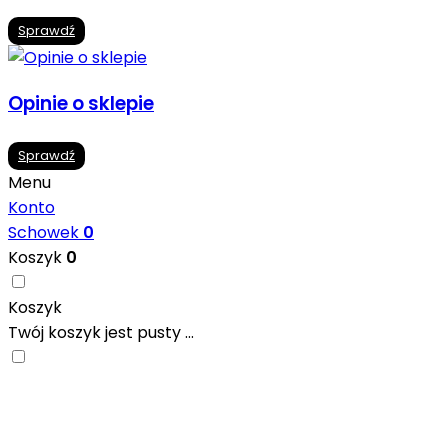
Sprawdź
Opinie o sklepie
Sprawdź
Menu
Konto
Schowek
0
Koszyk
0
Koszyk
Twój koszyk jest pusty ...
Nowoczesne formaty, modne kolory i gotowe inspiracje pr
się w ciekawych projektach..