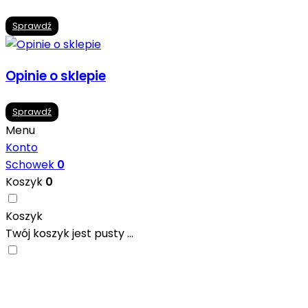
Sprawdź
Opinie o sklepie
Sprawdź
Menu
Konto
Schowek
0
Koszyk
0
Koszyk
Twój koszyk jest pusty ...
Nowoczesne formaty, modne kolory i gotowe
inspiracje prosto od producentów. Zainspiruj się