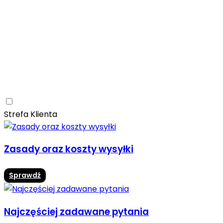
Ceramica Limone
Arbaro
Drewno
Elegancja
Mrozoodporne
Trwałość
Promocja -10%
Ceramica Limone Arbaro – elegancja drewna w
nowoczesnej odsłonie
Jadalnia
Rozwiń
Strefa Klienta
Zasady oraz koszty wysyłki
Sprawdź
Najczęściej zadawane pytania