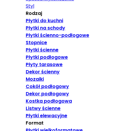
Styl
Rodzaj
Płytki do kuchni
Płytki na schody
Płytki ścienno-podłogowe
Stopnice
Płytki ścienne
Płytki podłogowe
Płyty tarasowe
Dekor ścienny
Mozaiki
Cokół podłogowy
Dekor podłogowy
Kostka podłogowa
Listwy ścienne
Płytki elewacyjne
Format
Płytki wielkoformatowe