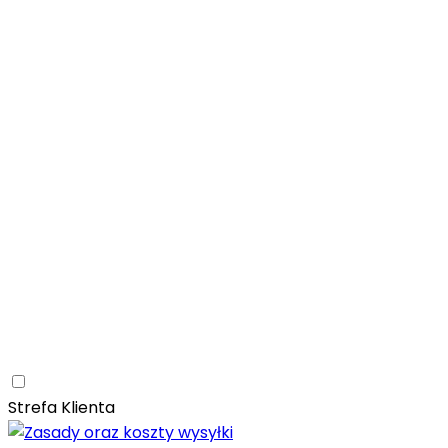
Łazienka
Rozwiń
Tubądzin
Patagonia Naturale
Naturalne
Nowoczesne
Kam
Naturalna elegancja – łazienka z kolekcją Tubądzin Pat
Paradyż
Monpelli
Naturalne
Śródziemnomorskie
Mozaika
Paradyż Monpelli – śródziemnomorska ceramika z duszą
Kuchnia
Rozwiń
Salon
Rozwiń
Ceramica Limone
Arbaro
Drewno
Elegancja
Mrozoodporn
Ceramica Limone Arbaro – elegancja drewna w nowocze
Jadalnia
Rozwiń
Strefa Klienta