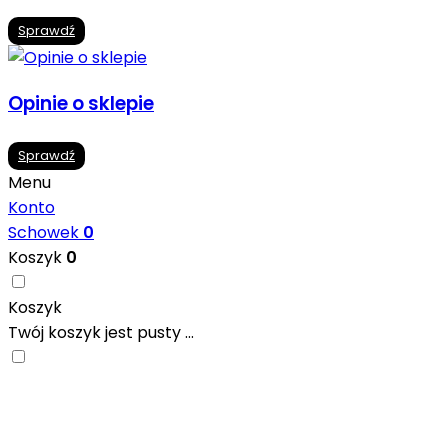
Sprawdź
Opinie o sklepie
Sprawdź
Menu
Konto
Schowek
0
Koszyk
0
Koszyk
Twój koszyk jest pusty ...
Nowoczesne formaty, modne kolory i gotowe inspiracje pr
się w ciekawych projektach..