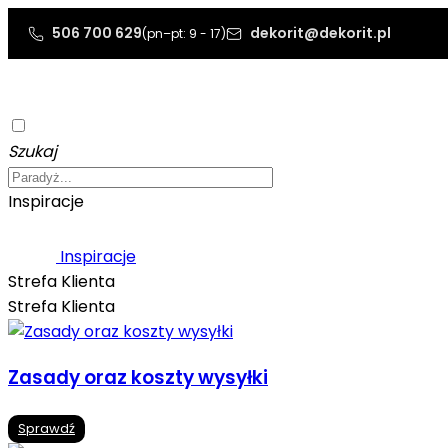
506 700 629
dekorit@dekorit.pl
(pn–pt: 9 - 17)
Szukaj
Inspiracje
Inspiracje
Strefa Klienta
Strefa Klienta
Zasady oraz koszty wysyłki
Sprawdź